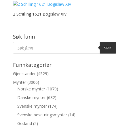
2 Schilling 1621 Bogislaw XIV
Søk funn
Products
Søk
SØK
Funnkategorier
Gjenstander
(4529)
Mynter
(3006)
Norske mynter
(1079)
Danske mynter
(682)
Svenske mynter
(174)
Svenske besetningsmynter
(14)
Gotland
(2)