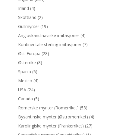
Irland
(4)
Skottland
(2)
Gullmynter
(19)
Angloskandinaviske imitasjoner
(4)
Kontinentale sterling imitasjoner
(7)
Øst-Europa
(28)
Østerrike
(8)
Spania
(6)
Mexico
(4)
USA
(24)
Canada
(5)
Romerske mynter (Romerriket)
(53)
Bysantinske mynter (Østromerriket)
(4)
Karolingiske mynter (Frankerriket)
(27)
Sasandiske mynter (Sasanideriket)
(1)