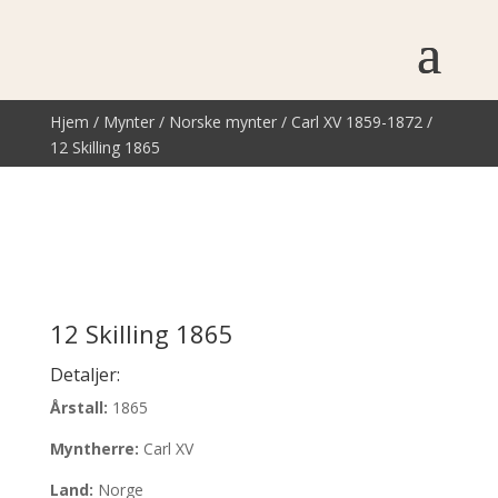
Hjem
/
Mynter
/
Norske mynter
/
Carl XV 1859-1872
/
12 Skilling 1865
12 Skilling 1865
Detaljer:
Årstall:
1865
Myntherre:
Carl XV
Land:
Norge