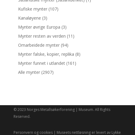
Kufiske mynter
(107)
Kanaløyene
(3)
Mynter øvrige Europa
(3)
Mynter resten av verden
(11)
Omarbeidede mynter
(94)
Mynter falske, kopier, replika
(8)
Mynter funnet i utlandet
(161)
Alle mynter
(2907)
© 2023 Norges Metallsøkerforening | Museum. All Rights
Reserved.
Personvern og cookies
| Museets nettløsning er levert av
Lykke