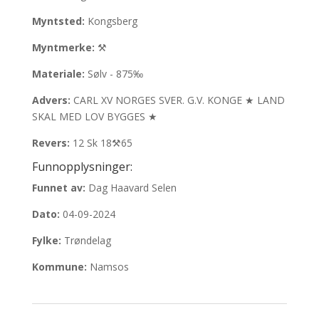
Myntsted:
Kongsberg
Myntmerke:
⚒
Materiale:
Sølv - 875‰
Advers:
CARL XV NORGES SVER. G.V. KONGE ★ LAND
SKAL MED LOV BYGGES ★
Revers:
12 Sk 18⚒65
Funnopplysninger:
Funnet av:
Dag Haavard Selen
Dato:
04-09-2024
Fylke:
Trøndelag
Kommune:
Namsos