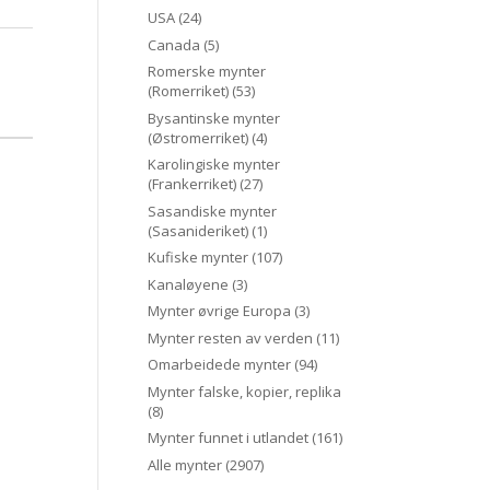
USA
(24)
Canada
(5)
Romerske mynter
(Romerriket)
(53)
Bysantinske mynter
(Østromerriket)
(4)
Karolingiske mynter
(Frankerriket)
(27)
Sasandiske mynter
(Sasanideriket)
(1)
Kufiske mynter
(107)
Kanaløyene
(3)
Mynter øvrige Europa
(3)
Mynter resten av verden
(11)
Omarbeidede mynter
(94)
Mynter falske, kopier, replika
(8)
Mynter funnet i utlandet
(161)
Alle mynter
(2907)