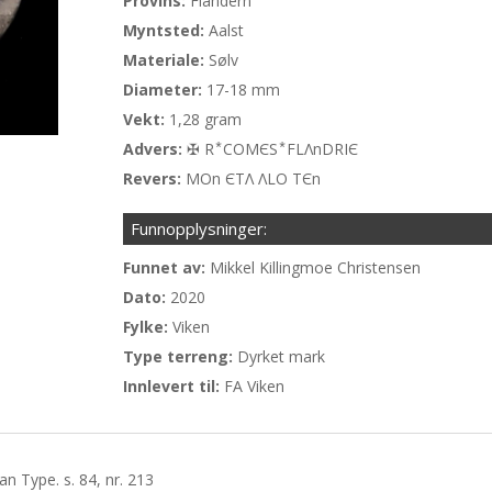
Provins:
Flandern
Myntsted:
Aalst
Materiale:
Sølv
Diameter:
17-18 mm
Vekt:
1,28 gram
Advers:
✠ R ⃰ COMЄS ⃰ FLΛnDRIЄ
Revers:
MOn ЄTΛ ΛLO TЄn
Funnopplysninger:
Funnet av:
Mikkel Killingmoe Christensen
Dato:
2020
Fylke:
Viken
Type terreng:
Dyrket mark
Innlevert til:
FA Viken
n Type. s. 84, nr. 213