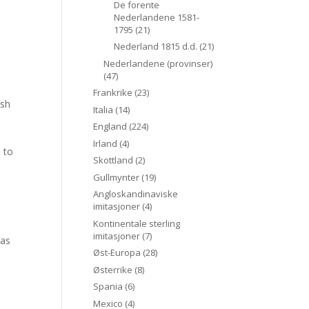
De forente
Nederlandene 1581-
1795
(21)
Nederland 1815 d.d.
(21)
Nederlandene (provinser)
(47)
Frankrike
(23)
ish
Italia
(14)
England
(224)
Irland
(4)
 to
Skottland
(2)
Gullmynter
(19)
Angloskandinaviske
imitasjoner
(4)
Kontinentale sterling
imitasjoner
(7)
was
Øst-Europa
(28)
Østerrike
(8)
Spania
(6)
Mexico
(4)