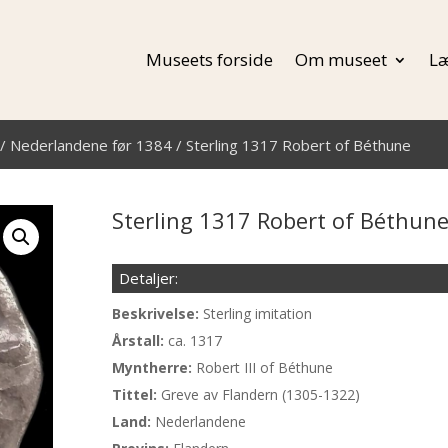
Museets forside
Om museet
Læ
/
Nederlandene før 1384
/ Sterling 1317 Robert of Béthune
Sterling 1317 Robert of Béthun
Detaljer:
Beskrivelse:
Sterling imitation
Årstall:
ca. 1317
Myntherre:
Robert III of Béthune
Tittel:
Greve av Flandern (1305-1322)
Land:
Nederlandene