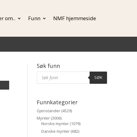
r om..
Funn
NMF hjemmeside
Søk funn
e
Products
Søk
SØK
Funnkategorier
Gjenstander
(4529)
Mynter
(3006)
Norske mynter
(1079)
Danske mynter
(682)