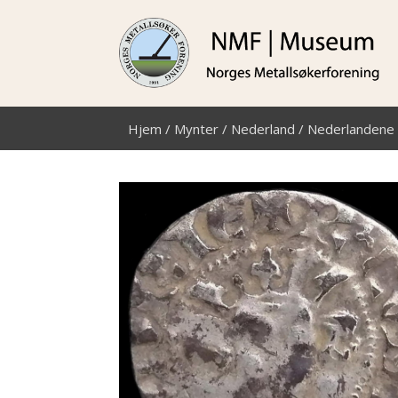
Hjem
/
Mynter
/
Nederland
/
Nederlandene