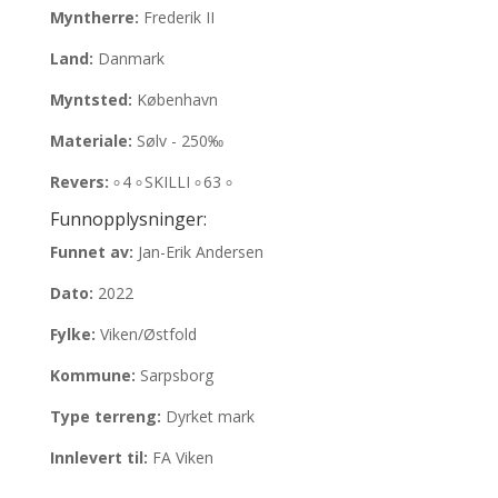
Myntherre:
Frederik II
Land:
Danmark
Myntsted:
København
Materiale:
Sølv - 250‰
Revers:
৹ 4 ৹ SKILLI ৹ 63 ৹
Funnopplysninger:
Funnet av:
Jan-Erik Andersen
Dato:
2022
Fylke:
Viken/Østfold
Kommune:
Sarpsborg
Type terreng:
Dyrket mark
Innlevert til:
FA Viken