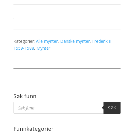
.
Kategorier:
Alle mynter
,
Danske mynter
,
Frederik II
1559-1588
,
Mynter
Søk funn
Products
Søk
SØK
Funnkategorier