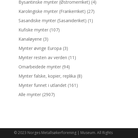
Bysantinske mynter (Østromerriket)
(4)
Karolingiske mynter (Frankerriket)
(27)
Sasandiske mynter (Sasanideriket)
(1)
Kufiske mynter
(107)
Kanaløyene
(3)
Mynter øvrige Europa
(3)
Mynter resten av verden
(11)
Omarbeidede mynter
(94)
Mynter falske, kopier, replika
(8)
Mynter funnet i utlandet
(161)
Alle mynter
(2907)
© 2023 Norges Metallsøkerforening | Museum. All Rights