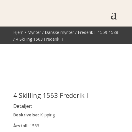
Hjem
/
Mynter
/
Danske mynter
/
Frederik II 1559-1588
/ 4 Skilling 1563 Frederik II
4 Skilling 1563 Frederik II
Detaljer:
Beskrivelse:
Klipping
Årstall:
1563