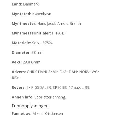
Land:
Danmark
Myntsted:
København
Myntmester:
Hans Jacob Arnold Branth
Myntmesterinitialer:
H•I•A•B•
Materiale:
Sølv - 875‰
Diameter:
38 mm
Vekt:
28,8 Gram
Advers:
CHRISTIANUS• VII• D•G• DAN• NORV• V•G•
REX•
Revers:
I • RIGSDALER. SPECIES. 17 ʜ.ɪ.ᴀ.ʙ. 99.
Annen info:
Spor etter anheng.
Funnopplysninger:
Funnet av:
Mikael Kristiansen