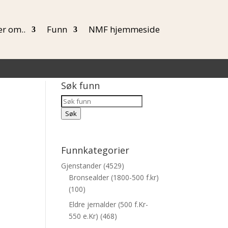
r om..
Funn
NMF hjemmeside
Søk funn
Products
Søk
Søk
Funnkategorier
Gjenstander
(4529)
Bronsealder (1800-500 f.kr)
(100)
Eldre jernalder (500 f.Kr-
550 e.Kr)
(468)