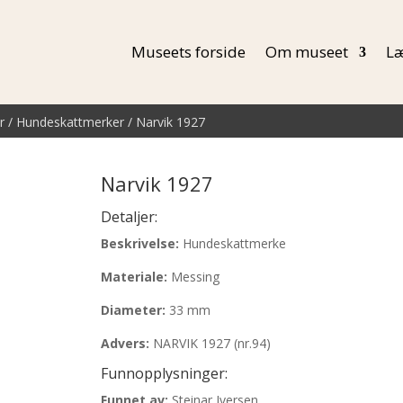
Museets forside
Om museet
Læ
r
/
Hundeskattmerker
/ Narvik 1927
Narvik 1927
Detaljer:
Beskrivelse:
Hundeskattmerke
Materiale:
Messing
Diameter:
33 mm
Advers:
NARVIK 1927 (nr.94)
Funnopplysninger:
Funnet av:
Steinar Iversen