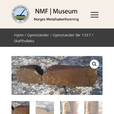
Hjem
/
Gjenstander
/
Gjenstander før 1537
/
Skafthulløks