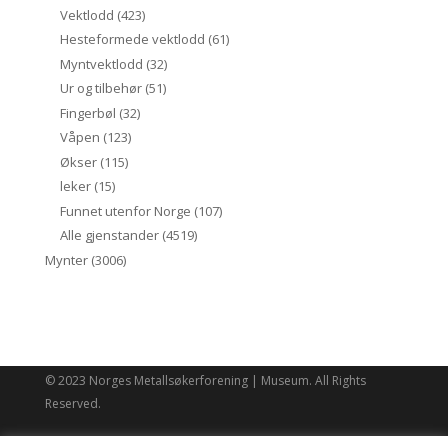
Vektlodd
(423)
Hesteformede vektlodd
(61)
Myntvektlodd
(32)
Ur og tilbehør
(51)
Fingerbøl
(32)
Våpen
(123)
Økser
(115)
leker
(15)
Funnet utenfor Norge
(107)
Alle gjenstander
(4519)
Mynter
(3006)
© 2023 Norges Metallsøkerforening | Museum. All Rights
Reserved.