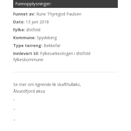
Funnopplysninger:
Funnet av:
Rune Thyregod Paulsen
Dato:
13 juni 2018
Fylke:
Østfold
Kommune:
Spydeberg
Type terreng:
Bekkefar
Innlevert til:
Fylkesarkeologen i Østfold
fylkeskommune
Se mer om lignende lik skafthulløks,
Ålvundfjord øksa
_
–
–