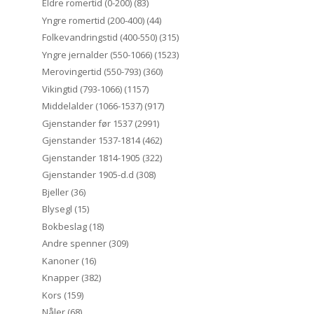
Eldre romertid (0-200)
(83)
Yngre romertid (200-400)
(44)
Folkevandringstid (400-550)
(315)
Yngre jernalder (550-1066)
(1523)
Merovingertid (550-793)
(360)
Vikingtid (793-1066)
(1157)
Middelalder (1066-1537)
(917)
Gjenstander før 1537
(2991)
Gjenstander 1537-1814
(462)
Gjenstander 1814-1905
(322)
Gjenstander 1905-d.d
(308)
Bjeller
(36)
Blysegl
(15)
Bokbeslag
(18)
Andre spenner
(309)
Kanoner
(16)
Knapper
(382)
Kors
(159)
Nåler
(68)