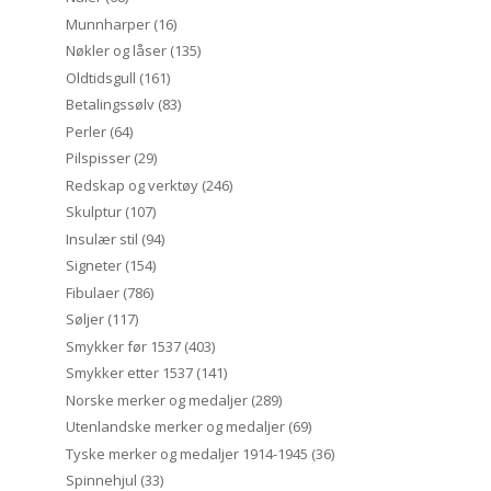
Munnharper
(16)
Nøkler og låser
(135)
Oldtidsgull
(161)
Betalingssølv
(83)
Perler
(64)
Pilspisser
(29)
Redskap og verktøy
(246)
Skulptur
(107)
Insulær stil
(94)
Signeter
(154)
Fibulaer
(786)
Søljer
(117)
Smykker før 1537
(403)
Smykker etter 1537
(141)
Norske merker og medaljer
(289)
Utenlandske merker og medaljer
(69)
Tyske merker og medaljer 1914-1945
(36)
Spinnehjul
(33)