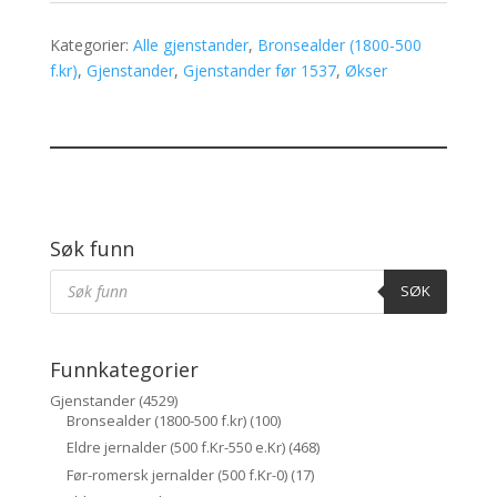
Kategorier:
Alle gjenstander
,
Bronsealder (1800-500
f.kr)
,
Gjenstander
,
Gjenstander før 1537
,
Økser
Søk funn
Products
Søk
SØK
Funnkategorier
Gjenstander
(4529)
Bronsealder (1800-500 f.kr)
(100)
Eldre jernalder (500 f.Kr-550 e.Kr)
(468)
Før-romersk jernalder (500 f.Kr-0)
(17)