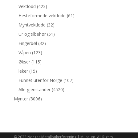
Vektlodd
(423)
Hesteformede vektlodd
(61)
Myntvektlodd
(32)
Ur og tilbehør
(51)
Fingerbøl
(32)
Våpen
(123)
Økser
(115)
leker
(15)
Funnet utenfor Norge
(107)
Alle gjenstander
(4520)
Mynter
(3006)
© 2023 Norges Metallsøkerforening | Museum. All Rights