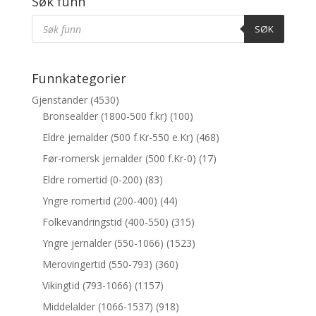
Søk funn
Products
Søk
SØK
Funnkategorier
Gjenstander
(4530)
Bronsealder (1800-500 f.kr)
(100)
Eldre jernalder (500 f.Kr-550 e.Kr)
(468)
Før-romersk jernalder (500 f.Kr-0)
(17)
Eldre romertid (0-200)
(83)
Yngre romertid (200-400)
(44)
Folkevandringstid (400-550)
(315)
Yngre jernalder (550-1066)
(1523)
Merovingertid (550-793)
(360)
Vikingtid (793-1066)
(1157)
Middelalder (1066-1537)
(918)