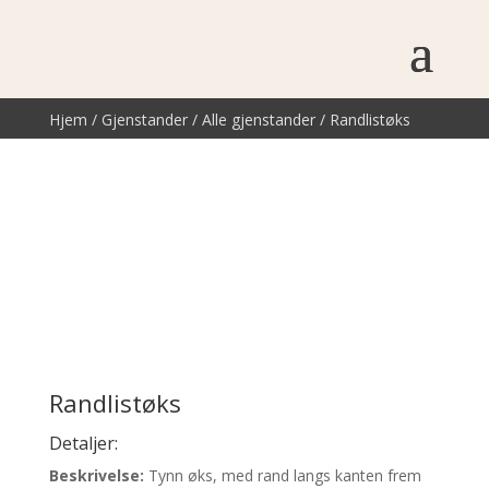
Hjem
/
Gjenstander
/
Alle gjenstander
/ Randlistøks
Randlistøks
Detaljer:
Beskrivelse:
Tynn øks, med rand langs kanten frem