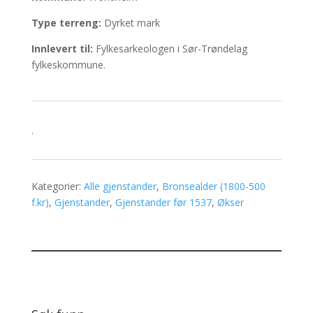
Type terreng:
Dyrket mark
Innlevert til:
Fylkesarkeologen i Sør-Trøndelag
fylkeskommune.
.
Kategorier:
Alle gjenstander
,
Bronsealder (1800-500
f.kr)
,
Gjenstander
,
Gjenstander før 1537
,
Økser