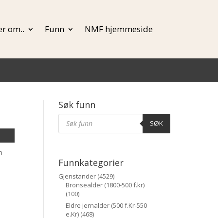
r om..
Funn
NMF hjemmeside
Søk funn
Products
Søk
SØK
m
Funnkategorier
Gjenstander
(4529)
Bronsealder (1800-500 f.kr)
(100)
Eldre jernalder (500 f.Kr-550
e.Kr)
(468)