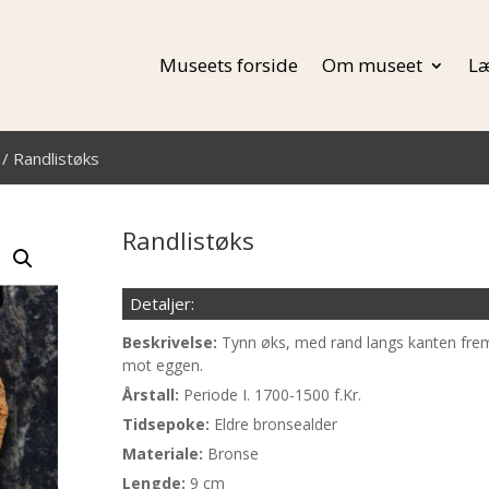
Museets forside
Om museet
Læ
/ Randlistøks
Randlistøks
Detaljer:
Beskrivelse:
Tynn øks, med rand langs kanten fre
mot eggen.
Årstall:
Periode I. 1700-1500 f.Kr.
Tidsepoke:
Eldre bronsealder
Materiale:
Bronse
Lengde:
9 cm