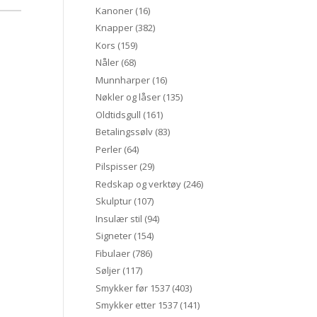
Kanoner
(16)
Knapper
(382)
Kors
(159)
Nåler
(68)
Munnharper
(16)
Nøkler og låser
(135)
Oldtidsgull
(161)
Betalingssølv
(83)
Perler
(64)
Pilspisser
(29)
Redskap og verktøy
(246)
Skulptur
(107)
Insulær stil
(94)
Signeter
(154)
Fibulaer
(786)
Søljer
(117)
Smykker før 1537
(403)
Smykker etter 1537
(141)