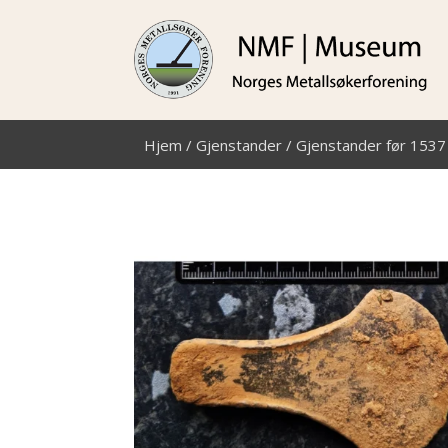
Hjem
/
Gjenstander
/
Gjenstander før 1537