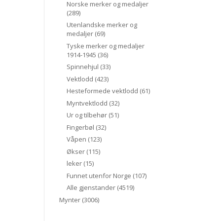
Norske merker og medaljer
(289)
Utenlandske merker og
medaljer
(69)
Tyske merker og medaljer
1914-1945
(36)
Spinnehjul
(33)
Vektlodd
(423)
Hesteformede vektlodd
(61)
Myntvektlodd
(32)
Ur og tilbehør
(51)
Fingerbøl
(32)
Våpen
(123)
Økser
(115)
leker
(15)
Funnet utenfor Norge
(107)
Alle gjenstander
(4519)
Mynter
(3006)