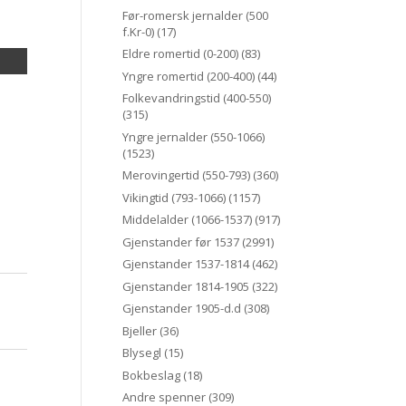
Før-romersk jernalder (500
f.Kr-0)
(17)
Eldre romertid (0-200)
(83)
Yngre romertid (200-400)
(44)
Folkevandringstid (400-550)
(315)
Yngre jernalder (550-1066)
(1523)
Merovingertid (550-793)
(360)
Vikingtid (793-1066)
(1157)
Middelalder (1066-1537)
(917)
Gjenstander før 1537
(2991)
Gjenstander 1537-1814
(462)
Gjenstander 1814-1905
(322)
Gjenstander 1905-d.d
(308)
Bjeller
(36)
Blysegl
(15)
Bokbeslag
(18)
Andre spenner
(309)