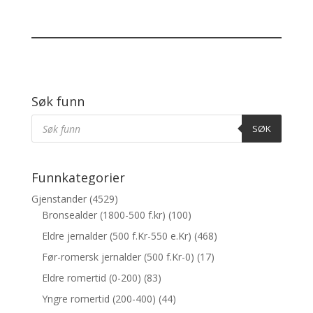
Søk funn
Products
Søk
SØK
Funnkategorier
Gjenstander
(4529)
Bronsealder (1800-500 f.kr)
(100)
Eldre jernalder (500 f.Kr-550 e.Kr)
(468)
Før-romersk jernalder (500 f.Kr-0)
(17)
Eldre romertid (0-200)
(83)
Yngre romertid (200-400)
(44)