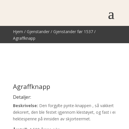
Hjem
/
Gjenstander
/
Gjenstander før 1537
/
Agraffknapp
Agraffknapp
Detaljer:
Beskrivelse:
Den forgylte pynte-knappen , så vakkert
dekorert, den ble festet igjennom klestøyet, og fast i ei
hektespenne på innsiden av skjorteermet.