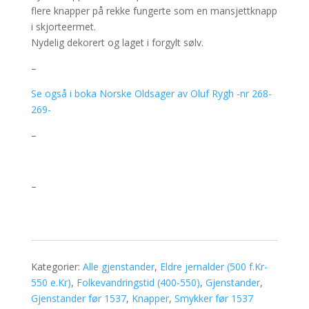
flere knapper på rekke fungerte som en mansjettknapp
i skjorteermet.
Nydelig dekorert og laget i forgylt sølv.
–
Se også i boka Norske Oldsager av Oluf Rygh -nr 268-
269-
–
–
Kategorier:
Alle gjenstander
,
Eldre jernalder (500 f.Kr-
550 e.Kr)
,
Folkevandringstid (400-550)
,
Gjenstander
,
Gjenstander før 1537
,
Knapper
,
Smykker før 1537