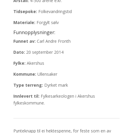
Årstall:
4-500 årene e.kr.
Tidsepoke:
Folkevandringstid
Materiale:
Forgylt sølv
Funnopplysninger:
Funnet av:
Carl Andre Fronth
Dato:
20 september 2014
Fylke:
Akershus
Kommune:
Ullensaker
Type terreng:
Dyrket mark
Innlevert til:
Fylkesarkeologen i Akershus
fylkeskommune.
Pynteknapp til ei hektespenne, for feste som en av