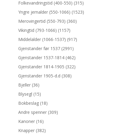
Folkevandringstid (400-550)
(315)
Yngre jernalder (550-1066)
(1523)
Merovingertid (550-793)
(360)
Vikingtid (793-1066)
(1157)
Middelalder (1066-1537)
(917)
Gjenstander før 1537
(2991)
Gjenstander 1537-1814
(462)
Gjenstander 1814-1905
(322)
Gjenstander 1905-d.d
(308)
Bjeller
(36)
Blysegl
(15)
Bokbeslag
(18)
Andre spenner
(309)
Kanoner
(16)
Knapper
(382)