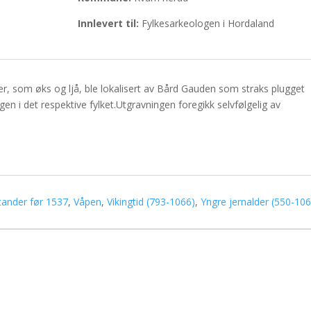
Innlevert til:
Fylkesarkeologen i Hordaland
, som øks og ljå, ble lokalisert av Bård Gauden som straks plugget
logen i det respektive fylket.Utgravningen foregikk selvfølgelig av
tander før 1537
,
Våpen
,
Vikingtid (793-1066)
,
Yngre jernalder (550-10