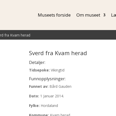
Museets forside
Om museet
Læ
rd fra Kvam herad
Sverd fra Kvam herad
Detaljer:
Tidsepoke:
Vikingtid
Funnopplysninger:
Funnet av:
Bård Gauden
Dato:
1 Januar 2014.
Fylke:
Hordaland
Kommune:
Kvam herad