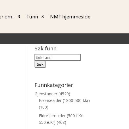
r om..
Funn
NMF hjemmeside
Søk funn
Products
Søk
Søk
Funnkategorier
Gjenstander
(4529)
Bronsealder (1800-500 f.kr)
(100)
Eldre jernalder (500 f.Kr-
550 e.Kr)
(468)