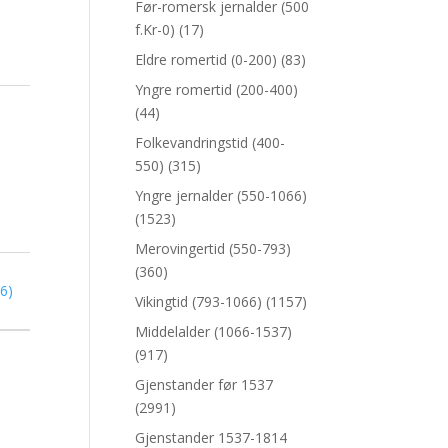
Før-romersk jernalder (500
f.Kr-0)
(17)
Eldre romertid (0-200)
(83)
Yngre romertid (200-400)
(44)
Folkevandringstid (400-
550)
(315)
Yngre jernalder (550-1066)
(1523)
Merovingertid (550-793)
(360)
66)
Vikingtid (793-1066)
(1157)
Middelalder (1066-1537)
(917)
Gjenstander før 1537
(2991)
Gjenstander 1537-1814