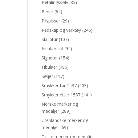
Betalingssølv
(83)
Perler
(64)
Pilspisser
(29)
Redskap og verktøy
(246)
Skulptur
(107)
Insulær stil
(94)
Signeter
(154)
Fibulaer
(786)
Søljer
(117)
Smykker før 1537
(403)
Smykker etter 1537
(141)
Norske merker og
medaljer
(289)
Utenlandske merker og
medaljer
(69)
Tyske merker og medaljer