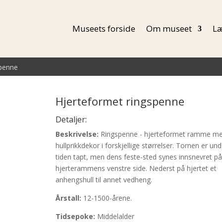
Museets forside
Om museet
Læ
spenne
Hjerteformet ringspenne
Detaljer:
Beskrivelse:
Ringspenne - hjerteformet ramme m
hullprikkdekor i forskjellige størrelser. Tornen er und
tiden tapt, men dens feste-sted synes innsnevret på
hjerterammens venstre side. Nederst på hjertet et
anhengshull til annet vedheng.
Årstall:
12-1500-årene.
Tidsepoke:
Middelalder