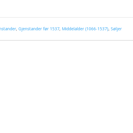
nstander
,
Gjenstander før 1537
,
Middelalder (1066-1537)
,
Søljer