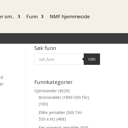
r om..
Funn
NMF hjemmeside
Søk funn
Products
Søk
SØK
ed
Funnkategorier
er
Gjenstander
(4529)
Bronsealder (1800-500 f.kr)
(100)
Eldre jernalder (500 f.Kr-
550 e.Kr)
(468)
Før-romersk jernalder (500