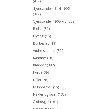
(462)
Gjenstander 1814-1905
(322)
Gjenstander 1905-d.d
(308)
Bjeller
(36)
Blysegl
(15)
Bokbeslag
(18)
Andre spenner
(309)
Kanoner
(16)
Knapper
(382)
Kors
(159)
Nåler
(68)
Munnharper
(16)
Nøkler og låser
(135)
Oldtidsgull
(161)
Betalingssølv
(83)