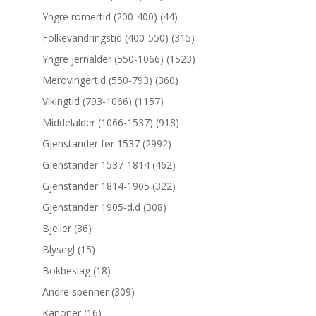
Yngre romertid (200-400)
(44)
Folkevandringstid (400-550)
(315)
Yngre jernalder (550-1066)
(1523)
Merovingertid (550-793)
(360)
Vikingtid (793-1066)
(1157)
Middelalder (1066-1537)
(918)
Gjenstander før 1537
(2992)
Gjenstander 1537-1814
(462)
Gjenstander 1814-1905
(322)
Gjenstander 1905-d.d
(308)
Bjeller
(36)
Blysegl
(15)
Bokbeslag
(18)
Andre spenner
(309)
Kanoner
(16)