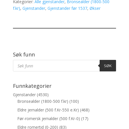
Kategorier:
Alle gjenstander
,
Bronsealder (1800-500
f.kr)
,
Gjenstander
,
Gjenstander før 1537
,
Økser
Søk funn
Products
Søk
SØK
Funnkategorier
Gjenstander
(4530)
Bronsealder (1800-500 f.kr)
(100)
Eldre jernalder (500 f.Kr-550 e.Kr)
(468)
Før-romersk jernalder (500 f.Kr-0)
(17)
Eldre romertid (0-200)
(83)