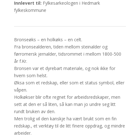
Innlevert til:
Fylkesarkeologen i Hedmark
fylkeskommune
Bronseøks – en holkøks – en celt.
Fra bronsealderen, tiden mellom steinalder og
førromersk jernalder, tidsrommet i mellom 1800-500
år f.Kr.
Bronsen var et dyrebart materiale, og nok ikke for
hvem som helst.
Øksa som et redskap, eller som et status symbol, eller
våpen.
Holkøkser blir ofte regnet for arbeidsredskaper, men
sett at den er så liten, så kan man jo undre seg litt
rundt bruken av den.
Men trolig vil den kanskje ha vært brukt som en fin
redskap., et verktøy til de litt finere oppdrag, og mindre
arbeider.