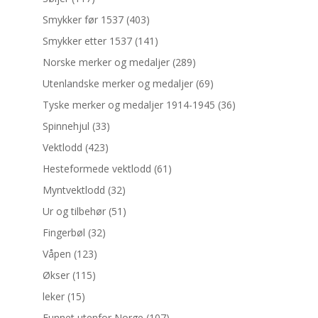
Smykker før 1537
(403)
Smykker etter 1537
(141)
Norske merker og medaljer
(289)
Utenlandske merker og medaljer
(69)
Tyske merker og medaljer 1914-1945
(36)
Spinnehjul
(33)
Vektlodd
(423)
Hesteformede vektlodd
(61)
Myntvektlodd
(32)
Ur og tilbehør
(51)
Fingerbøl
(32)
Våpen
(123)
Økser
(115)
leker
(15)
Funnet utenfor Norge
(107)