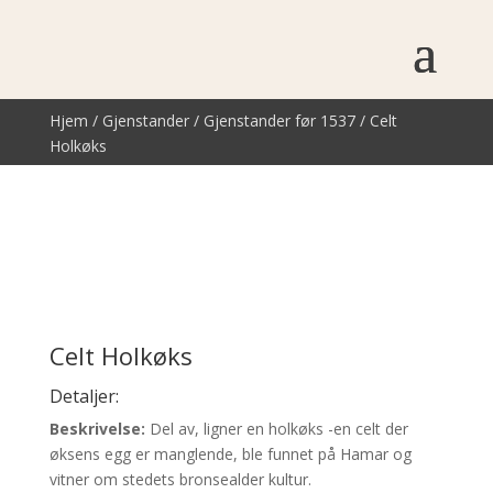
Hjem
/
Gjenstander
/
Gjenstander før 1537
/ Celt
Holkøks
Celt Holkøks
Detaljer:
Beskrivelse:
Del av, ligner en holkøks -en celt der
øksens egg er manglende, ble funnet på Hamar og
vitner om stedets bronsealder kultur.