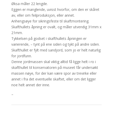
Øksa måler 22 lengde.
Eggen er manglende, uvisst hvorfor, om den er skåret
av, eller om feilproduksjon, eller annet.
Anhengsøye for sikringsfeste til skaftmontering.
Skafthullets åpning er ovalt, og måler utvendig 31mm x
21mm.
Tykkelsen på godset i skafthullets åpningen er
varierende, – tynt på ene siden og tykt på andre siden.
Skafthullet er fylt med sandjord, som jo er helt naturlig
for jordfunn.
Denne jordmassen skal viktig alltid få ligge helt i ro i
skafthullet til konservatoren på museet får undersøkt
massen nøye, for der kan være spor av trevirke eller
annet i fra det eventuelle skaftet, eller om det ligger
noe helt annet der inne.
–