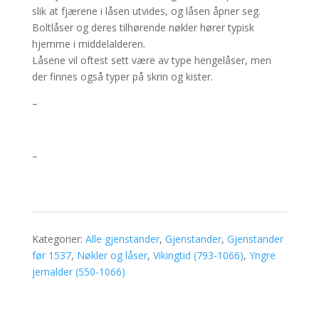
slik at fjærene i låsen utvides, og låsen åpner seg.
Boltlåser og deres tilhørende nøkler hører typisk
hjemme i middelalderen.
Låsene vil oftest sett være av type hengelåser, men
der finnes også typer på skrin og kister.
–
–
Kategorier:
Alle gjenstander
,
Gjenstander
,
Gjenstander
før 1537
,
Nøkler og låser
,
Vikingtid (793-1066)
,
Yngre
jernalder (550-1066)