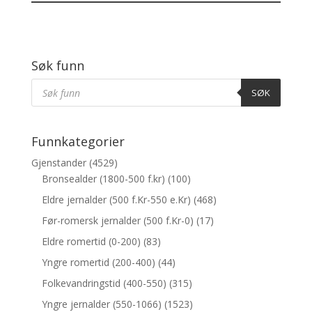
Søk funn
Products
Søk
SØK
Funnkategorier
Gjenstander
(4529)
Bronsealder (1800-500 f.kr)
(100)
Eldre jernalder (500 f.Kr-550 e.Kr)
(468)
Før-romersk jernalder (500 f.Kr-0)
(17)
Eldre romertid (0-200)
(83)
Yngre romertid (200-400)
(44)
Folkevandringstid (400-550)
(315)
Yngre jernalder (550-1066)
(1523)