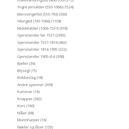
Yngre jernalder (550-1066)
(1524)
Merovingertid (550-793)
(360)
Vikingtid (793-1066)
(1158)
Middelalder (1066-1537)
(918)
Gjenstander før 1537
(2993)
Gjenstander 1537-1814
(462)
Gjenstander 1814-1905
(322)
Gjenstander 1905-d.d
(308)
Bjeller
(36)
Blysegl
(15)
Bokbeslag
(18)
Andre spenner
(309)
Kanoner
(16)
Knapper
(382)
Kors
(160)
Nåler
(68)
Munnharper
(16)
Nøkler og låser
(135)