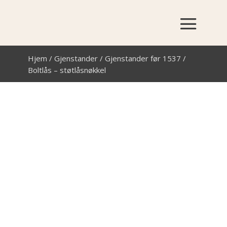
Hjem
/
Gjenstander
/
Gjenstander før 1537
/
Boltlås – støtlåsnøkkel