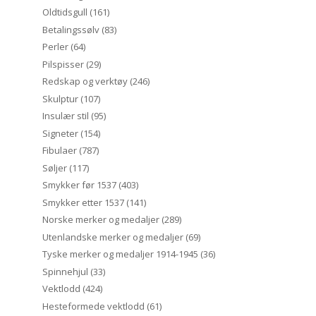
Oldtidsgull
(161)
Betalingssølv
(83)
Perler
(64)
Pilspisser
(29)
Redskap og verktøy
(246)
Skulptur
(107)
Insulær stil
(95)
Signeter
(154)
Fibulaer
(787)
Søljer
(117)
Smykker før 1537
(403)
Smykker etter 1537
(141)
Norske merker og medaljer
(289)
Utenlandske merker og medaljer
(69)
Tyske merker og medaljer 1914-1945
(36)
Spinnehjul
(33)
Vektlodd
(424)
Hesteformede vektlodd
(61)