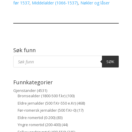
før 1537
,
Middelalder (1066-1537)
,
Nøkler og låser
Søk funn
Products
Søk
SØK
Funnkategorier
Gjenstander
(4531)
Bronsealder (1800-500 f.kr)
(100)
Eldre jernalder (500 f.Kr-550 e.Kr)
(468)
Før-romersk jernalder (500 f.Kr-0)
(17)
Eldre romertid (0-200)
(83)
Yngre romertid (200-400)
(44)
Folkevandringstid (400-550)
(315)