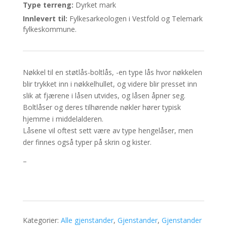
Type terreng:
Dyrket mark
Innlevert til:
Fylkesarkeologen i Vestfold og Telemark
fylkeskommune.
Nøkkel til en støtlås-boltlås, -en type lås hvor nøkkelen
blir trykket inn i nøkkelhullet, og videre blir presset inn
slik at fjærene i låsen utvides, og låsen åpner seg.
Boltlåser og deres tilhørende nøkler hører typisk
hjemme i middelalderen.
Låsene vil oftest sett være av type hengelåser, men
der finnes også typer på skrin og kister.
–
Kategorier:
Alle gjenstander
,
Gjenstander
,
Gjenstander