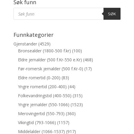
Søk funn
Products
Søk
SØK
Funnkategorier
Gjenstander
(4529)
Bronsealder (1800-500 f.kr)
(100)
Eldre jernalder (500 f.Kr-550 e.Kr)
(468)
Før-romersk jernalder (500 f.Kr-0)
(17)
Eldre romertid (0-200)
(83)
Yngre romertid (200-400)
(44)
Folkevandringstid (400-550)
(315)
Yngre jernalder (550-1066)
(1523)
Merovingertid (550-793)
(360)
Vikingtid (793-1066)
(1157)
Middelalder (1066-1537)
(917)