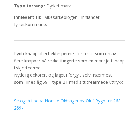
Type terreng:
Dyrket mark
Innlevert til:
Fylkesarkeologen i Innlandet
fylkeskommune.
Pynteknapp til ei hektespenne, for feste som en av
flere knapper på rekke fungerte som en mansjettknapp
i skjorteermet.
Nydelig dekorert og laget i forgylt sølv. Nærmest
som Hines fig.59 – type B1 med sitt trearmede uttrykk.
–
Se også i boka Norske Oldsager av Oluf Rygh -nr 268-
269-
–