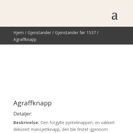
Hjem
/
Gjenstander
/
Gjenstander før 1537
/
Agraffknapp
Agraffknapp
Detaljer:
Beskrivelse:
Den forgylte pynteknappen, en vakkert
dekorert mansjettknapp, den ble festet igjennom