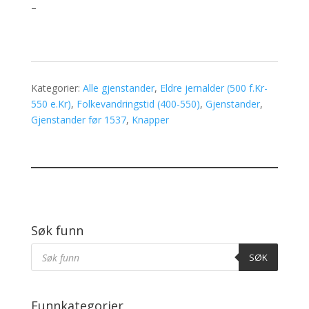
–
Kategorier:
Alle gjenstander
,
Eldre jernalder (500 f.Kr-
550 e.Kr)
,
Folkevandringstid (400-550)
,
Gjenstander
,
Gjenstander før 1537
,
Knapper
Søk funn
Products
Søk
SØK
Funnkategorier