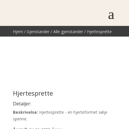
Hjem
/
Gjenstander
/
Alle gjenstander
/ Hjertesprette
Hjertesprette
Detaljer:
Beskrivelse:
Hjertesprette - en hjerteformet sølje
spenne.