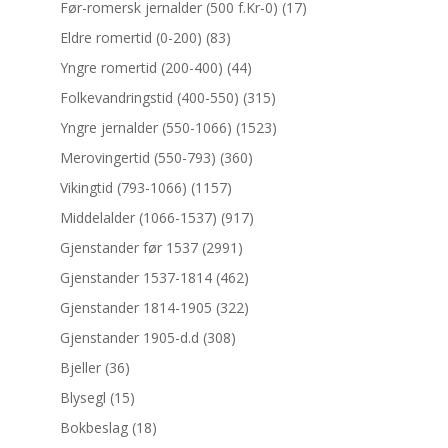
Før-romersk jernalder (500 f.Kr-0)
(17)
Eldre romertid (0-200)
(83)
Yngre romertid (200-400)
(44)
Folkevandringstid (400-550)
(315)
Yngre jernalder (550-1066)
(1523)
Merovingertid (550-793)
(360)
Vikingtid (793-1066)
(1157)
Middelalder (1066-1537)
(917)
Gjenstander før 1537
(2991)
Gjenstander 1537-1814
(462)
Gjenstander 1814-1905
(322)
Gjenstander 1905-d.d
(308)
Bjeller
(36)
Blysegl
(15)
Bokbeslag
(18)