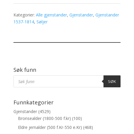
Kategorier:
Alle gjenstander
,
Gjenstander
,
Gjenstander
1537-1814
,
Søljer
Søk funn
Products
Søk
SØK
Funnkategorier
Gjenstander
(4529)
Bronsealder (1800-500 f.kr)
(100)
Eldre jernalder (500 f.Kr-550 e.Kr)
(468)