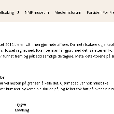
llsøking
NMF museum
Medlemsforum
Fortiden For F
tet 2012 ble en våt, men gjørmete affære. Da metallsøkere og arkeo
en, fosset regnet ned. Ikke noe man får gjort med det, så etter en kor
er funnet frem og påkledd samtlige deltagere. Metalldetektorene på s
ibe)
var vel nesten på grensen å kalle det. Gjørmebad var nok minst like
er humøret. Søkerne ble skrudd på, og folket tok fatt på hver sin rut
Trygve
Maaleng