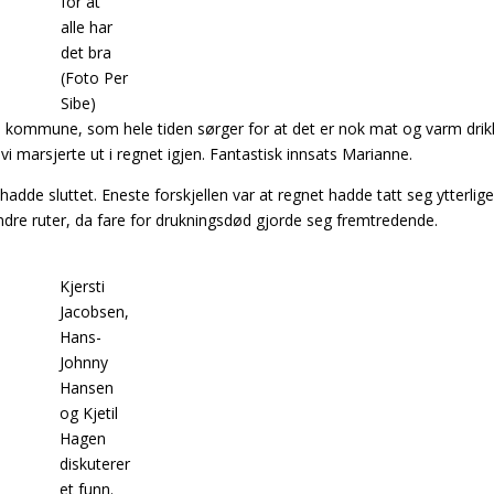
for at
alle har
det bra
(Foto Per
Sibe)
kommune, som hele tiden sørger for at det er nok mat og varm drik
 vi marsjerte ut i regnet igjen. Fantastisk innsats Marianne.
de sluttet. Eneste forskjellen var at regnet hadde tatt seg ytterlig
ndre ruter, da fare for drukningsdød gjorde seg fremtredende.
Kjersti
Jacobsen,
Hans-
Johnny
Hansen
og Kjetil
Hagen
diskuterer
et funn.