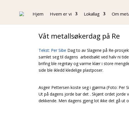
Hjem
Hvem er vi
Lokallag
Om meta
Våt metallsøkerdag på Re
Tekst: Per Sibe
Dag to av Slagene på Re-prosjek
samlet seg til dagens arbeidsøkt ved halv ni tid
brifing ble regntøy og varme klær i store mengd
side ble ikledd kledelige plastposer.
Asgeir Pettersen koste seg i gjørma (Foto: Per S
Ut på dagens jorde bar det . Skjønt ordet jorde 
dekkende. Men dagens gjeng lot ikke det gå ut ov