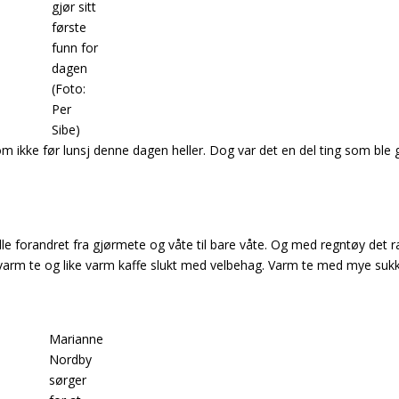
gjør sitt
første
funn for
dagen
(Foto:
Per
Sibe)
ikke før lunsj denne dagen heller. Dog var det en del ting som ble 
lle forandret fra gjørmete og våte til bare våte. Og med regntøy det r
 varm te og like varm kaffe slukt med velbehag. Varm te med mye sukk
Marianne
Nordby
sørger