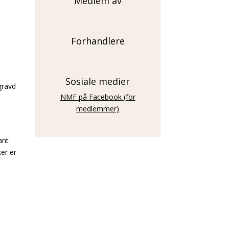
Medlem av
Forhandlere
Sosiale medier
gravd
NMF på
Facebook
(for
medlemmer)
ant
er er