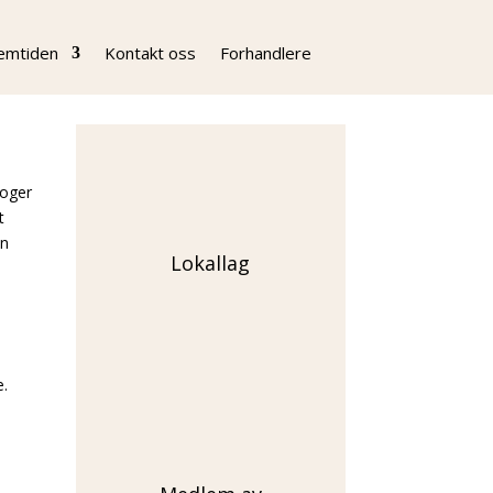
remtiden
Kontakt oss
Forhandlere
loger
t
in
Lokallag
e.