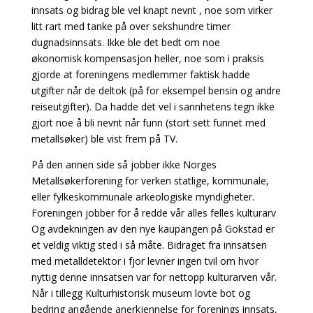
innsats og bidrag ble vel knapt nevnt , noe som virker
litt rart med tanke på over sekshundre timer
dugnadsinnsats. Ikke ble det bedt om noe
økonomisk kompensasjon heller, noe som i praksis
gjorde at foreningens medlemmer faktisk hadde
utgifter når de deltok (på for eksempel bensin og andre
reiseutgifter). Da hadde det vel i sannhetens tegn ikke
gjort noe å bli nevnt når funn (stort sett funnet med
metallsøker) ble vist frem på TV.
På den annen side så jobber ikke Norges
Metallsøkerforening for verken statlige, kommunale,
eller fylkeskommunale arkeologiske myndigheter.
Foreningen jobber for å redde vår alles felles kulturarv
Og avdekningen av den nye kaupangen på Gokstad er
et veldig viktig sted i så måte. Bidraget fra innsatsen
med metalldetektor i fjor levner ingen tvil om hvor
nyttig denne innsatsen var for nettopp kulturarven vår.
Når i tillegg Kulturhistorisk museum lovte bot og
bedring angående anerkjennelse for forenings innsats,