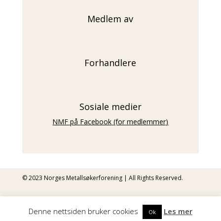
Medlem av
Forhandlere
Sosiale medier
NMF på
Facebook
(for medlemmer)
© 2023 Norges Metallsøkerforening | All Rights Reserved.
Personvern og cookies
| Museets nettløsning er levert av
Lykke
Denne nettsiden bruker cookies
Les mer
Ok
Media AS