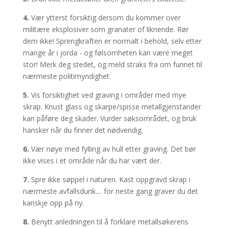
4.
Vær ytterst forsiktig dersom du kommer over
militære eksplosiver som granater of liknende. Rør
dem ikke! Sprengkraften er normalt i behold, selv etter
mange år i jorda - og følsomheten kan være meget
stor! Merk deg stedet, og meld straks fra om funnet til
nærmeste politimyndighet.
5.
Vis forsiktighet ved graving i områder med mye
skrap. Knust glass og skarpe/spisse metallgjenstander
kan påføre deg skader. Vurder søksområdet, og bruk
hansker når du finner det nødvendig.
6.
Vær nøye med fylling av hull etter graving. Det bør
ikke vises i et område når du har vært der.
7.
Spre ikke søppel i naturen. Kast oppgravd skrap i
nærmeste avfallsdunk.... for neste gang graver du det
kanskje opp på ny.
8.
Benytt anledningen til å forklare metallsøkerens