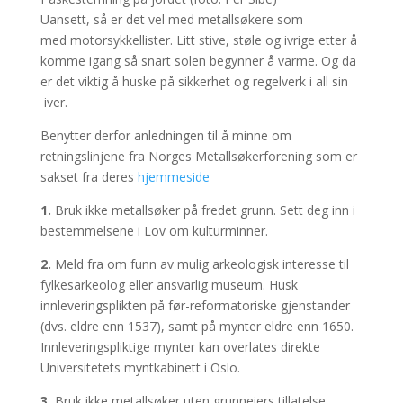
Uansett, så er det vel med metallsøkere som
med motorsykkellister. Litt stive, støle og ivrige etter å
komme igang så snart solen begynner å varme. Og da
er det viktig å huske på sikkerhet og regelverk i all sin
iver.
Benytter derfor anledningen til å minne om
retningslinjene fra Norges Metallsøkerforening som er
sakset fra deres
hjemmeside
1.
Bruk ikke metallsøker på fredet grunn. Sett deg inn i
bestemmelsene i Lov om kulturminner.
2.
Meld fra om funn av mulig arkeologisk interesse til
fylkesarkeolog eller ansvarlig museum. Husk
innleveringsplikten på før-reformatoriske gjenstander
(dvs. eldre enn 1537), samt på mynter eldre enn 1650.
Innleveringspliktige mynter kan overlates direkte
Universitetets myntkabinett i Oslo.
3.
Bruk ikke metallsøker uten grunneiers tillatelse.