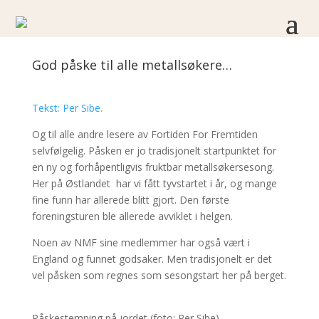
God påske til alle metallsøkere…
Tekst: Per Sibe.
Og til alle andre lesere av Fortiden For Fremtiden
selvfølgelig. Påsken er jo tradisjonelt startpunktet for
en ny og forhåpentligvis fruktbar metallsøkersesong.
Her på Østlandet har vi fått tyvstartet i år, og mange
fine funn har allerede blitt gjort. Den første
foreningsturen ble allerede avviklet i helgen.
Noen av NMF sine medlemmer har også vært i
England og funnet godsaker. Men tradisjonelt er det
vel påsken som regnes som sesongstart her på berget.
Påskestemning på jordet (foto: Per Sibe)