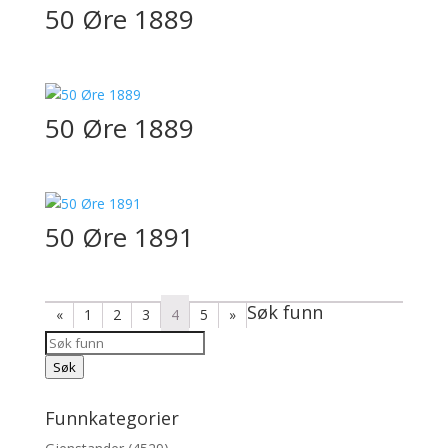
50 Øre 1889
50 Øre 1889
50 Øre 1891
Søk funn
«
1
2
3
4
5
»
Products
Søk
Søk
Funnkategorier