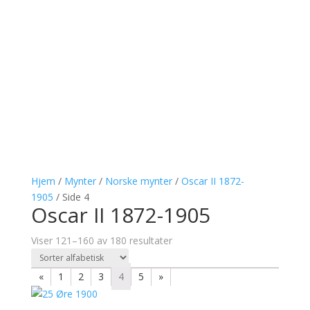
Hjem
/
Mynter
/
Norske mynter
/
Oscar II 1872-
1905
/ Side 4
Oscar II 1872-1905
Viser 121–160 av 180 resultater
«
1
2
3
4
5
»